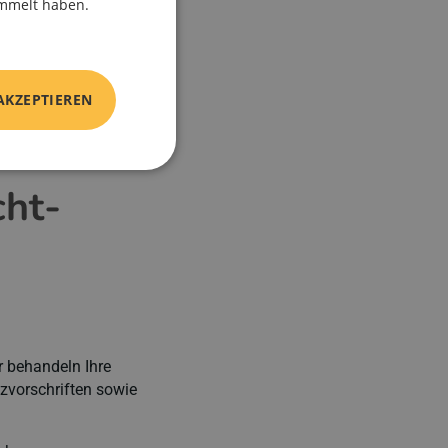
ammelt haben.
nnten Dienstes
AKZEPTIEREN
Vertrag, der
r nach unseren
cht­
r behandeln Ihre
zvorschriften sowie